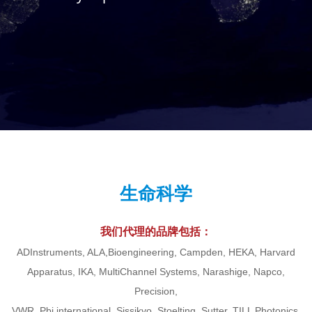
生命科学
我们代理的品牌包括：
ADInstruments, ALA,Bioengineering, Campden, HEKA, Harvard
Apparatus, IKA, MultiChannel Systems, Narashige, Napco,
Precision,
VWR, Pbi international, Sissikyo, Stoelting, Sutter, TILL Photonics,