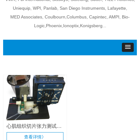
Uniequip, WPI, Panlab, San Diego Instruments, Lafayette,
MED Associates, Coulbourn,Columbus, Capintec, AMPI, Bio-
Logic,Phoenix,Ionoptix,Konigsberg...
心肌组织切片张力测试系
统
查看详情》