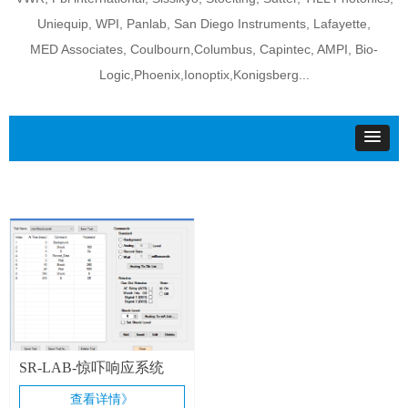
Uniequip, WPI, Panlab, San Diego Instruments, Lafayette,
MED Associates, Coulbourn,Columbus, Capintec, AMPI, Bio-
Logic,Phoenix,Ionoptix,Konigsberg...
SR-LAB-惊吓响应系统
查看详情》