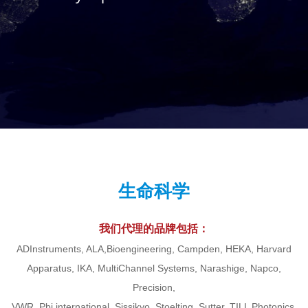
生命科学
我们代理的品牌包括：
ADInstruments, ALA,Bioengineering, Campden, HEKA, Harvard
Apparatus, IKA, MultiChannel Systems, Narashige, Napco,
Precision,
VWR, Pbi international, Sissikyo, Stoelting, Sutter, TILL Photonics,