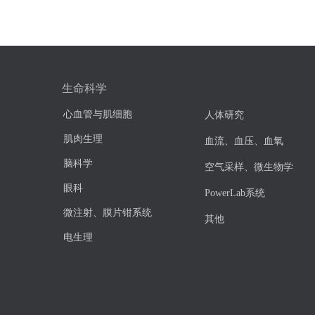
生命科学
心血管与肌细胞
人体研究
肌肉生理
血流、血压、血氧
脑科学
空气采样、微生物学
眼科
PowerLab系统
微注射、膜片钳系统
其他
电生理