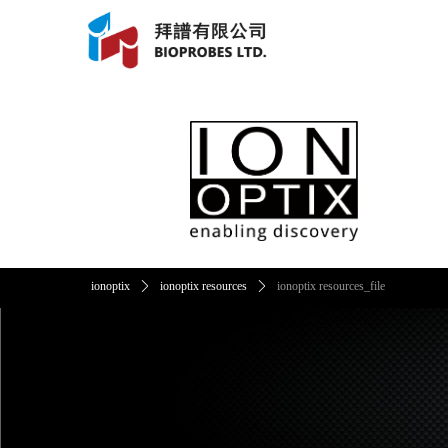
ionoptix
ꄲ
ionoptix resources
ꄲ
ionoptix resources_file