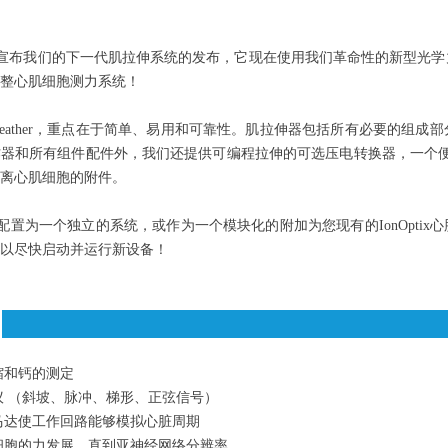
自豪地宣布我们的下一代肌拉伸系统的发布，它现在使用我们革命性的新型光学力
整心肌细胞测力系统！
streather，重点在于简单、易用和可靠性。肌拉伸器包括所有必要的
器和所有组件配件外，我们还提供可编程拉伸的可选压电转换器，一个便
离心肌细胞的附件。
cher可以配置为一个独立的系统，或作为一个模块化的附加为您现有的IonO
以尽快启动并运行新设备！
缩和钙的测定
议 （斜坡、脉冲、梯形、正弦信号）
马达使工作回路能够模拟心脏周期
细胞的力发展，直到亚神经网络分辨率