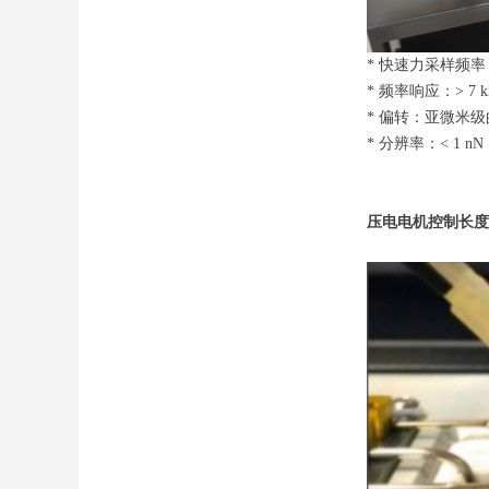
* 快速力采样频率：
* 频率响应：> 7 k
* 偏转：亚微米
* 分辨率：< 1 nN
压电电机控制长度