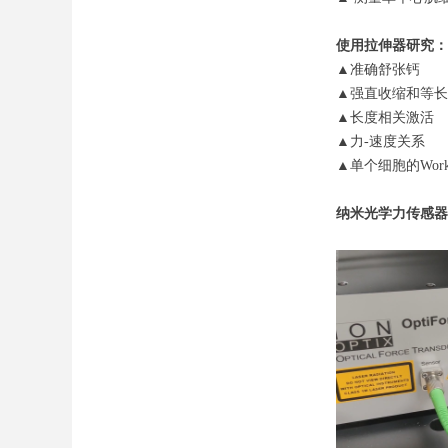
使用拉伸器研究：
▲准确舒张钙
▲强直收缩和等长
▲长度相关激活
▲力-速度关系
▲单个细胞的Workl
纳米光学力传感器(Op