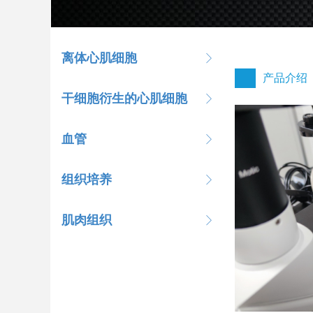
离体心肌细胞
ꁕ
产品介绍
干细胞衍生的心肌细胞
ꁕ
血管
ꁕ
组织培养
ꁕ
肌肉组织
ꁕ