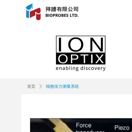
Control Render Error!ControlType:productSlideBind,StyleNam
首页
ꄲ
细胞张力测量系统