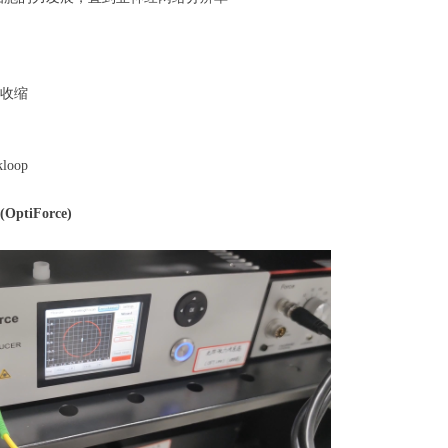
收缩
oop
tiForce)