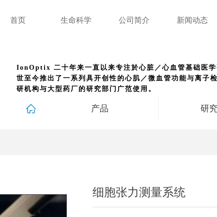
首页
生命科学
公司简介
新闻动态
IonOptix 二十年来一直以来专注於心脏／心血管基础
世至今推出了一系列具开创性的心肌／微血管功能与离子检
研机构与大型药厂的研究部门广范使用。
ꀇ
产品
研
e:Style1,ColorName:Item0,Message:InitError, ControlType:productSlideBi
细胞张力测量系统