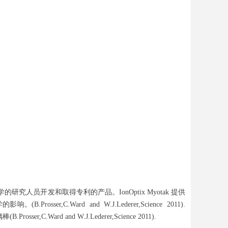
研究人员开发和取得专利的产品。IonOptix Myotak 提供
C.Ward and W.J.Lederer,Science 2011).
ser,C.Ward and W.J.Lederer,Science 2011).