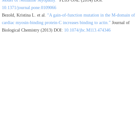
Model of Nemaline Myopathy.”
PLoS ONE (2014) DOI:
10.1371/journal.pone.0109066
Bezold, Kristina L. et al.
“A gain-of-function mutation in the M-domain of
cardiac myosin-binding protein-C increases binding to actin.”
Journal of
Biological Chemistry (2013) DOI:
10.1074/jbc.M113.474346