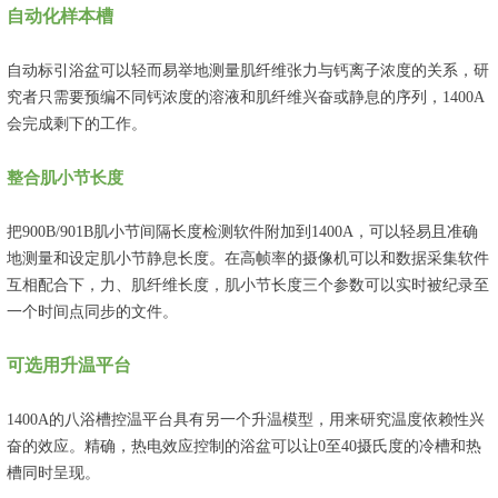
自动化样本槽
自动标引浴盆可以轻而易举地测量肌纤维张力与钙离子浓度的关系，研
究者只需要预编不同钙浓度的溶液和肌纤维兴奋或静息的序列，1400A
会完成剩下的工作。
整合肌小节长度
把900B/901B肌小节间隔长度检测软件附加到1400A，可以轻易且准确
地测量和设定肌小节静息长度。在高帧率的摄像机可以和数据采集软件
互相配合下，力、肌纤维长度，肌小节长度三个参数可以实时被纪录至
一个时间点同步的文件。
可选用升温平台
1400A的八浴槽控温平台具有另一个升温模型，用来研究温度依赖性兴
奋的效应。精确，热电效应控制的浴盆可以让0至40摄氏度的冷槽和热
槽同时呈现。