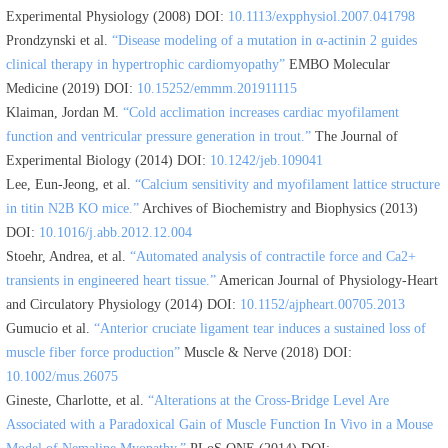
Experimental Physiology (2008) DOI:
10.1113/expphysiol.2007.041798
Prondzynski et al.
“Disease modeling of a mutation in α-actinin 2 guides
clinical therapy in hypertrophic cardiomyopathy”
EMBO Molecular
Medicine (2019) DOI:
10.15252/emmm.201911115
Klaiman, Jordan M.
“Cold acclimation increases cardiac myofilament
function and ventricular pressure generation in trout.”
The Journal of
Experimental Biology (2014) DOI:
10.1242/jeb.109041
Lee, Eun-Jeong, et al.
“Calcium sensitivity and myofilament lattice structure
in titin N2B KO mice.”
Archives of Biochemistry and Biophysics (2013)
DOI:
10.1016/j.abb.2012.12.004
Stoehr, Andrea, et al.
“Automated analysis of contractile force and Ca2+
transients in engineered heart tissue.”
American Journal of Physiology-Heart
and Circulatory Physiology (2014) DOI:
10.1152/ajpheart.00705.2013
Gumucio et al.
“Anterior cruciate ligament tear induces a sustained loss of
muscle fiber force production”
Muscle & Nerve (2018) DOI:
10.1002/mus.26075
Gineste, Charlotte, et al.
“Alterations at the Cross-Bridge Level Are
Associated with a Paradoxical Gain of Muscle Function In Vivo in a Mouse