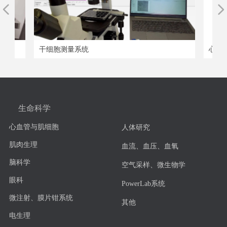
넳
넲
干细胞测量系统
心肌组织切
生命科学
心血管与肌细胞
人体研究
肌肉生理
血流、血压、血氧
脑科学
空气采样、微生物学
眼科
PowerLab系统
微注射、膜片钳系统
其他
电生理