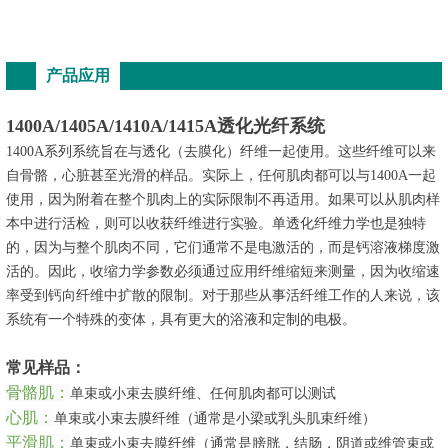
产品应用
1400A/1405A/1410A/1415A透化光纤系统
1400A系列系统旨在与透化（去膜化）纤维一起使用。这些纤维可以来
自骨骼，心脏甚至光滑的样品。实际上，任何肌肉都可以与1400A一起
使用，因为附着在整个肌肉上的实际限制不再适用。如果可以从肌肉样
本中进行活检，则可以收获纤维进行实验。单透化纤维力学也是独特
的，因为与整个肌肉不同，它们通常不是电激活的，而是钙溶液梯度激
活的。因此，收缩力学参数必须通过应用纤维缩短来测量，因为收缩速
率受到钙向纤维中扩散的限制。对于那些从事活纤维工作的人来说，该
系统有一个特殊的变体，具有更大的浴液和定制的电极。
常见样品：
骨骼肌：
单束或小束去膜纤维、任何肌肉都可以测试
心肌：
单束或小束去膜纤维（通常是小梁或乳头肌束纤维）
平滑肌：
单束或小束去膜纤维（通常是膀胱，结肠，阴道或维管束或