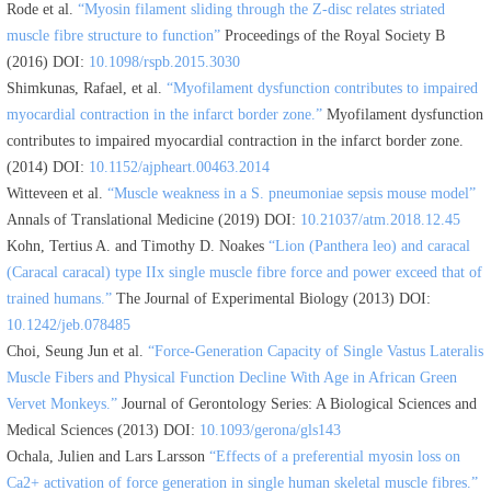
Rode et al.
“Myosin filament sliding through the Z-disc relates striated
muscle fibre structure to function”
Proceedings of the Royal Society B
(2016) DOI:
10.1098/rspb.2015.3030
Shimkunas, Rafael, et al.
“Myofilament dysfunction contributes to impaired
myocardial contraction in the infarct border zone.”
Myofilament dysfunction
contributes to impaired myocardial contraction in the infarct border zone.
(2014) DOI:
10.1152/ajpheart.00463.2014
Witteveen et al.
“Muscle weakness in a S. pneumoniae sepsis mouse model”
Annals of Translational Medicine (2019) DOI:
10.21037/atm.2018.12.45
Kohn, Tertius A. and Timothy D. Noakes
“Lion (Panthera leo) and caracal
(Caracal caracal) type IIx single muscle fibre force and power exceed that of
trained humans.”
The Journal of Experimental Biology (2013) DOI:
10.1242/jeb.078485
Choi, Seung Jun et al.
“Force-Generation Capacity of Single Vastus Lateralis
Muscle Fibers and Physical Function Decline With Age in African Green
Vervet Monkeys.”
Journal of Gerontology Series: A Biological Sciences and
Medical Sciences (2013) DOI:
10.1093/gerona/gls143
Ochala, Julien and Lars Larsson
“Effects of a preferential myosin loss on
Ca2+ activation of force generation in single human skeletal muscle fibres.”