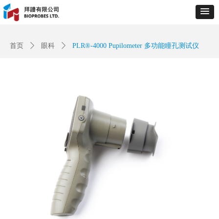
Control Render
Error!ControlType:productSlideBind,StyleName:Style1,ColorName:Item0,Message:
ControlType:productSlideBind Error:未将对象引用设置到对象的实例。
首页
ꄲ
眼科
ꄲ
PLR®-4000 Pupilometer 多功能瞳孔测试仪