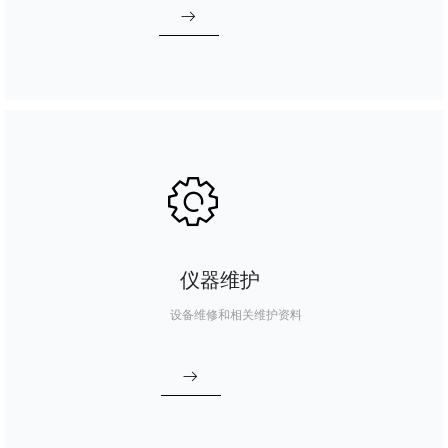
ꁹ
ꂉ
仪器维护
设备维修和相关维护资料
ꁹ