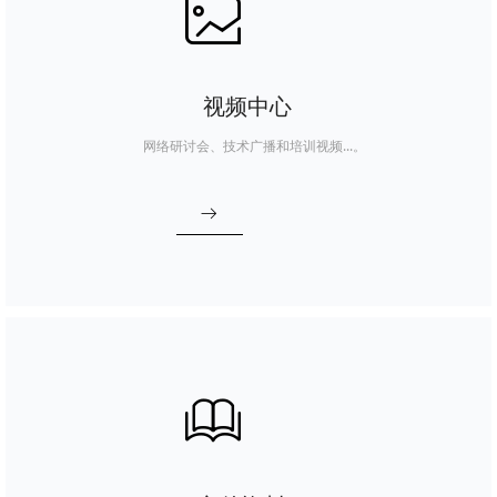
ꂈ
视频中心
网络研讨会、技术广播和培训视频...。
ꁹ
ꁡ